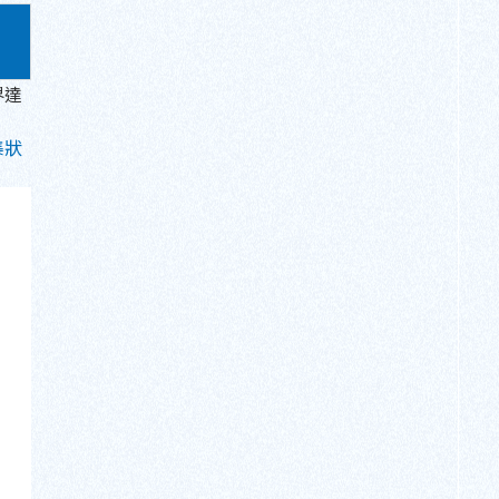
界達
集狀