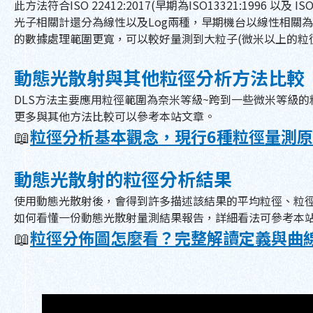
此方法符合ISO 22412:2017(早期為ISO13321:1996 以及 I
光子相關計還分為線性以及Log兩種，早期機台以線性相關為
的數據處理範圍更寬，可以較好量測到大粒子(微米以上的粒
動態光散射與其他粒徑分析方法比較
DLS方法主要應用粒徑範圍為奈米等級~跨到一些微米等級
更多與其他方法比較可以參考本站文章。
📖
粒徑分析基本觀念，現行6種粒徑量測
動態光散射的粒徑分析結果
使用動態光散射後，會得到許多描述該結果的平均粒徑、粒徑分
如何看懂一份動態光散射量測結果報告，詳細看法可參考本
📖
粒徑分佈圖怎麼看？完整解讀定義與曲