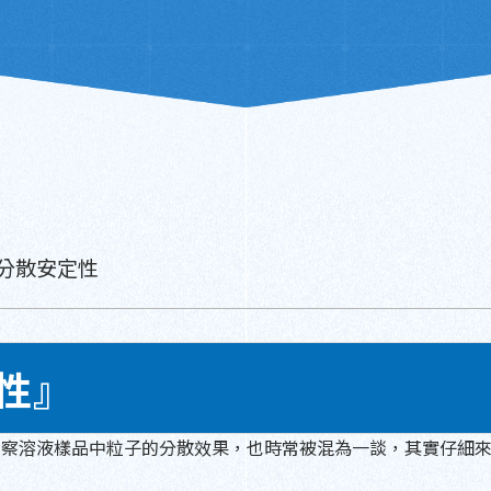
分散安定性
性』
ize)常被使用於觀察溶液樣品中粒子的分散效果，也時常被混為一談，其實仔細