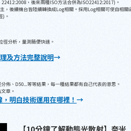
SO 22412:2008，後來兩種ISO方法合併為ISO22412:2017)。
主，後續機台皆陸續轉換成Log相關。採用Log相關可使自相關
徑)。
的粒徑分析，量測簡便快速。
原理及方法完整說明
→
佈、D50...等等結果，每一種結果都有自己代表的意思。
站文章。
線，明白技術運用在哪裡！
→
【10分鐘了解動態光散射】奈米