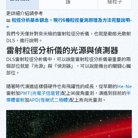
譜
級粒子
更詳細介紹請參考
📖
粒徑分析基本觀念，現行6種粒徑量測原理及方法完整說明-
>
我們今天僅針對奈米級的雷射粒徑分析儀，也就是動態光散射
DLS，進行說明。
雷射粒徑分析儀的光源與偵測器
DLS雷射粒徑分析儀中，可以說是雷射粒徑分析儀最重要的兩
個部位就是『光源』與『偵測器』，可以說是機台的關鍵心臟
部位。
隨著時代演進這樣個硬件也有飛躍性的成長，從早期的
He-Ne
雷射加
PMT(光電子倍增管)
配上90度角量測，演進到目前的
半
導體雷射
加
APD(雪崩式二極體)
配上背向光量測。