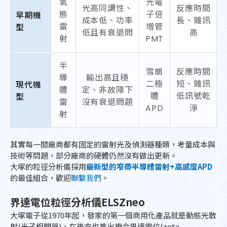
氣
光電
光高同調性、
反應時間
早期機
態
子倍
成本低、功率
長、雜訊
型
雷
增管
低且有衰退問
高
射
PMT
半
雪崩
反應時間
導
輸出高且穩
現代機
二極
短、雜訊
體
定、非故障下
型
體
低訊號乾
雷
沒有衰退問題
APD
淨
射
其實每一間廠商都有固定的雷射光及偵測器種類，考量成本與
技術等問題，部分廠商的硬體仍然沒有做出更新。
大塚的粒徑分析儀採用
最新型的窄帶半導體雷射+高感度APD
的最佳組合，歡迎
聯繫我們
。
界達電位粒徑分析儀ELSZneo
大塚電子從1970年起，發家的第一個商用化產品就是動態光散
射(光子相關器)，在後來也推出複合界達電位(zeta