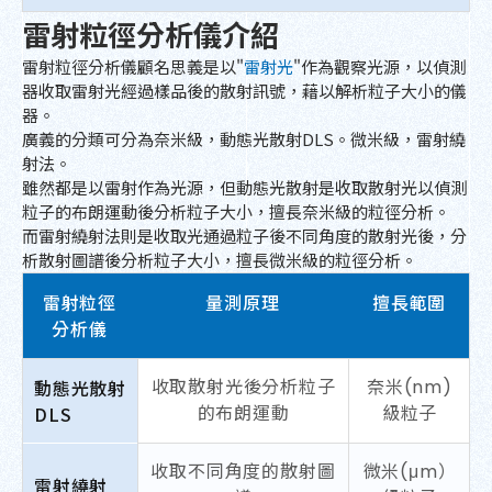
雷射粒徑分析儀介紹
雷射粒徑分析儀顧名思義是以"
雷射光
"作為觀察光源，以偵測
器收取雷射光經過樣品後的散射訊號，藉以解析粒子大小的儀
器。
廣義的分類可分為奈米級，動態光散射DLS。微米級，雷射繞
射法。
雖然都是以雷射作為光源，但動態光散射是收取散射光以偵測
粒子的布朗運動後分析粒子大小，擅長奈米級的粒徑分析。
而雷射繞射法則是收取光通過粒子後不同角度的散射光後，分
析散射圖譜後分析粒子大小，擅長微米級的粒徑分析。
雷射粒徑
量測原理
擅長範圍
分析儀
動態光散射
收取散射光後分析粒子
奈米(nm)
DLS
的布朗運動
級粒子
收取不同角度的散射圖
微米(μm）
雷射繞射