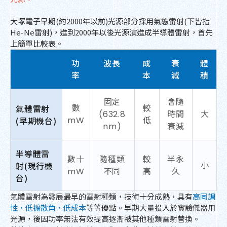
大塚電子早期(約2000年以前)光源部分採用氣態雷射(下皆指
He-Ne雷射)，進到2000年以後光源演進成半導體雷射，首先
上簡單比較表。
功
波長
成
衰
體
率
本
減
積
固定
會隨
氣體雷射
數
較
(632.8
時間
大
(早期機台)
mW
低
nm)
衰減
半導體雷
數十
隨種類
較
半永
射(現行機
小
mW
不同
高
久
台)
氣體雷射為發展最早的雷射種類，技術十分成熟，具有
高同調
性，低擴散角，低成本
等等優點。早期大量投入於實驗儀器用
光源，後因功率無法有效提高逐漸被其他種類雷射替換。