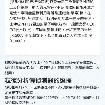
(隨想偵測的光種類變更)作為光電二極管的P-N結加
上反向電壓，射入的光會在P-N結吸收累積後產生光
電流。累積能量後利用電離碰撞(雪崩擊穿)後，在
APD裡進行訊號放大。特別適用於單一光子的檢測，
比傳統PMT有更加的量子轉換效率(一般而言都有10
的2次方以上)。不同的參雜技術，允許更高的電壓
(>1500V)不至擊穿下，甚至能得到更大的放大倍率
(>1000)。
以較為簡單的方法方述，PMT是以收到單顆光子後將其放大 ;
APD則是將光子檔在一個閘門外，等累積到一定程度後再一次
開閘。
粒徑分析儀偵測器的選擇
APD相較於PMT，因為原理不同，APD的量子轉換效率較高，
尤其是在紅光區域。
量子轉換效率APD約100~1000倍以上，PMT約10~100倍。 且
APD接收面積較小，