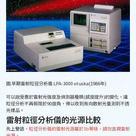
圖.早期雷射粒徑分析儀 LPA-3000 otuska(1986年)
可以說受惠於雷射光強度及偵測器種類(感度提升)的變化，讓
粒徑分析不再侷限於90度角，得以收到背向散射光量測到不透
光樣品。
雷射粒徑分析儀的光源比較
先上警語
，
粒徑分析儀的雷射光源屬於3b等級，請勿直視雷射
光源。