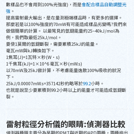
數樣品也不會用到100%光強度)，而是
會配合樣品自動調整光
強
。
提高雷射最大輸出，是在量測極端樣品時，有更多的選擇。
那麼若是以100%強度的70mW有可能造成樣品劣變嗎?我們來
做個簡單的計算。 以最常見的氫鍵能量約25~40kJ/mol為
例，我們取最低25kJ/mol。
要使1莫爾的氫鍵斷裂，需要累積25kJ的能量。
毫瓦mW與kJ轉換如下。
1焦耳(J)=1瓦特×秒(W·s)
1千焦耳(kJ)=1×10^6 毫瓦×秒(mW.s)
以70mW及25kJ做計算，不考慮能量逸散100%吸收的狀況
下。
25kJ/0.00007mW.s=357142秒約略等於
99.2
小時。
也就是說至少要累積到99.2小時以上的能量才可能造成氫鍵斷
裂。
雷射粒徑分析儀的眼睛:偵測器比較
偵測器種類主要分為早期的PMT與近期的APD兩種，兩種檢出