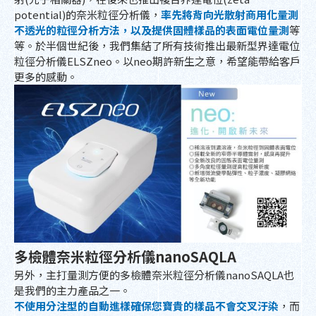
potential)的奈米粒徑分析儀，
率先將背向光散射商用化量測
不透光的粒徑分析方法，以及提供固體樣品的表面電位量測
等
等。於半個世紀後，我們集結了所有技術推出最新型界達電位
粒徑分析儀ELSZneo。以neo期許新生之意，希望能帶給客戶
更多的感動。
多檢體奈米粒徑分析儀nanoSAQLA
另外，主打量測方便的多檢體奈米粒徑分析儀nanoSAQLA也
是我們的主力產品之一。
不使用分注型的自動進樣確保您寶貴的樣品不會交叉汙染
，而