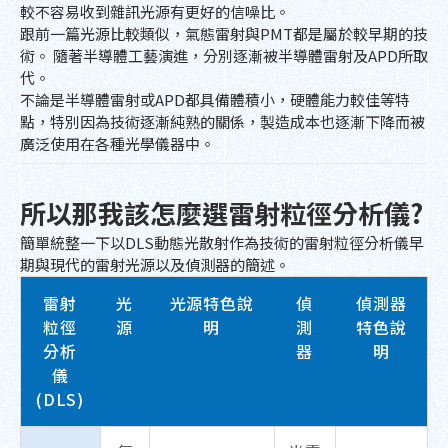
較不容易收到雜訊光源有更好的信噪比。
跟前一篇光源比較類似，氣態雷射與PMT都是屬於較早期的技
術。 隨著半導體工藝演進，分別逐漸被半導體雷射及APD所取
代。
不論是半導體雷射或APD都具備體積小，硬體能力較佳等特
點，特別因為技術逐漸純熟的關係，製造成本也逐漸下降而被
廣泛使用在各種光學儀器中。
所以那我該怎麼選雷射粒徑分析儀?
簡單統整一下以DLS動態光散射作為技術的雷射粒徑分析儀早
期與現代的雷射光源以及偵測器的簡述。
雷射
光
光源特色說
偵
偵測器
粒徑
源
明
測
特色說
分析
器
明
儀
(DLS)