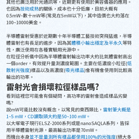
其他也廣泛用於光通訊等，近期更有使用於美容儀器的應用。
也因為
技術成熟
的關係，成本也十分低廉，目前大概有
0.5mW~數十mW等(常見在5mW以下)，其中造價也大約落在
100~10000美金。
半導體雷射受惠於近期數十年半導體工藝技術突飛猛進，半導
體雷射也有長足的進步，因為其
體積小輸出穩定及半永久
等特
性，廣泛使用在各種實驗用光源中。
在粒徑分析儀中因為半導體雷射輸出功率大約比氣體雷射高出
一個order，有效提升量測濃度範圍。主要在低濃度小粒徑(
低
散射光強度
)樣品以及高濃度(
吸光樣品
)會有機會使用到比較高
輸出的功率。
雷射光會損壞粒徑樣品嗎?
看到這裡您可能會有個疑問，高功率的雷射會造成樣品劣變
嗎?
說mW可能比較沒有概念，以常見的東西類比，
雷射筆大概是
1~5 mW，CD讀取頭大約是50~100 mW。
以大塚電子現行ELSZ-2000系列或是nanoSAQLA系列，皆採
用半導體雷射光源，最高輸出功率是70mW。
而機台本身
並不是量測所有樣品都使用100%的光強度
(絕大多