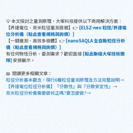
💡 本文探討之量測原理，大塚科技提供以下商用解決方案：
【界達電位、奈米粒徑量測首選】👉
[ELSZ-neo 粒徑/界達電
位分析儀（點此查看規格與詢價）]
【一鍵連測、高效多檢體】👉
[nanoSAQLA 全自動粒徑分析
儀（點此查看規格與詢價）]
有任何物性分析、委測需求？歡迎直接
[點此聯絡大塚技術團
隊]
安排展示。
📖 閱讀更多相關文章：
粒徑分析基本觀念，現行6種粒徑量測原理及方法完整說明→
【界達電位粒徑分析儀】『分散性』與『分散安定性』→
奈米粒徑分析儀需要做校正嗎?要怎麼做?→