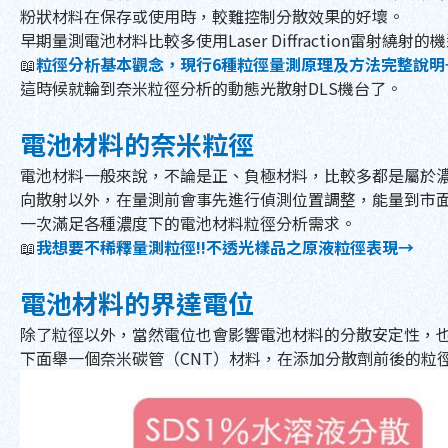
粉狀材料在保存或使用時，較難控制分散效果的好壞。
早期量測電池材料比較多使用Laser Diffraction雷
📖
粒徑分析基本觀念，現行6種粒徑量測原理及方法完整說明
這時候就輪到奈米粒徑分析的動態光散射DLS機台了。
電池材料的奈米粒徑
電池材料一般來說，不論是正、負極材料，比較多都是屬於濃
向散射以外，在量測前會事先進行偵測位置調整，能量到市面
一次滿足各種濃度下的電池材料粒徑分析需求。
📖
我想要不稀釋量測粒徑!!不透光樣品之原液粒徑表現→
電池材料的界達電位
除了粒徑以外，當然電位也會影響電池材料的分散安定性，
下面舉一個奈米碳管（CNT）材料，在添加分散劑前後的粒