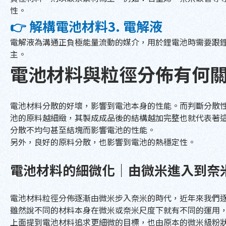
性。
👉 解構電池材料3. 電解液
電解液為溝通正負極能量流動的媒介，用於鋰電池時需要跟
主。
電池材料與粒徑分佈有何
電池材料分散的好壞，影響到電池本身的性能。而判斷分散
池的原料越細緻，其製成成品後的結構越加完整也就代表著
分散不均勻甚至結塊而影響電池的性能。
另外，良好的原料分散，也影響到電池的熱穩定性。
電池材料的細微化｜由微米進入到奈
電池材料粒徑分佈逐漸由微米步入奈米的時代，近年來我們
雖然說不同的材料本身在微米或奈米尺度下就有不同的運用
上面提到電池材料追求更細微的目標，也由原本的微米級粉