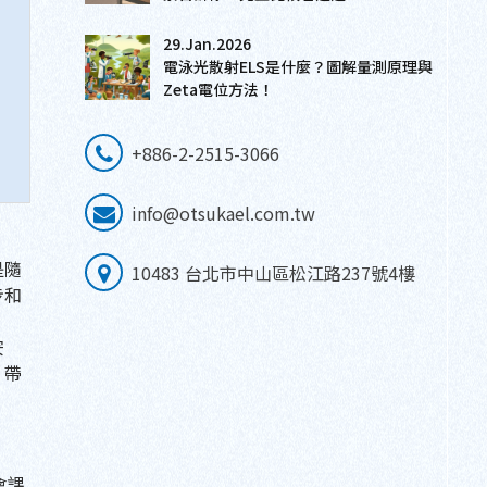
29.Jan.2026
電泳光散射ELS是什麼？圖解量測原理與
Zeta電位方法！
+886-2-2515-3066
info@otsukael.com.tw
是隨
10483 台北市中山區松江路237號4樓
步和
安
，帶
會課