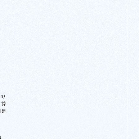
on）
，算
則是
特