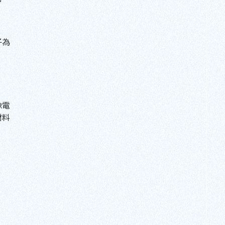
子為
像電
材料