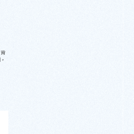
了背
測，