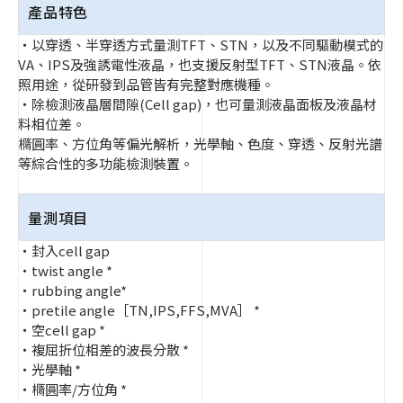
產品特色
・以穿透、半穿透方式量測TFT、STN，以及不同驅動模式的
VA、IPS及強誘電性液晶，也支援反射型TFT、STN液晶。依
照用途，從研發到品管皆有完整對應機種。
・除檢測液晶層間隙(Cell gap)，也可量測液晶面板及液晶材
料相位差。
橢圓率、方位角等偏光解析，光學軸、色度、穿透、反射光譜
等綜合性的多功能檢測裝置。
量測項目
・封入cell gap
・twist angle *
・rubbing angle*
・pretile angle［TN,IPS,FFS,MVA］ *
・空cell gap *
・複屈折位相差的波長分散 *
・光學軸 *
・橢圓率/方位角 *