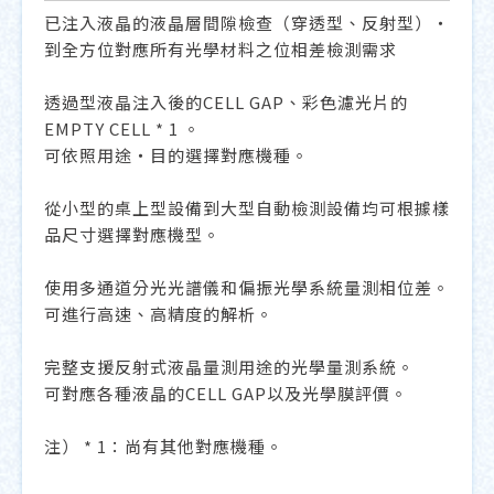
已注入液晶的液晶層間隙檢查（穿透型、反射型）・
到全方位對應所有光學材料之位相差檢測需求
透過型液晶注入後的CELL GAP、彩色濾光片的
EMPTY CELL * 1 。
可依照用途・目的選擇對應機種。
從小型的桌上型設備到大型自動檢測設備均可根據樣
品尺寸選擇對應機型。
使用多通道分光光譜儀和偏振光學系統量測相位差。
可進行高速、高精度的解析。
完整支援反射式液晶量測用途的光學量測系統。
可對應各種液晶的CELL GAP以及光學膜評價。
注） * 1：尚有其他對應機種。